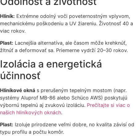
Odolnosť a životnosť
Hliník:
Extrémne odolný voči poveternostným vplyvom,
mechanickému poškodeniu a UV žiareniu. Životnosť 40 a
viac rokov.
Plast:
Lacnejšia alternatíva, ale časom môže krehk­núť,
žltnúť a deformovať sa. Priemerne vydrží 20–30 rokov.
Izolácia a energetická
účinnosť
Hliníkové okná
s prerušeným tepelným mostom (napr.
systémy Aluprof MB-86 alebo Schüco AWS) poskytujú
výbornú tepelnú aj zvukovú izoláciu.
Prečítajte si viac o
našich hliníkových oknách
.
Plast:
Izoluje prirodzene veľmi dobre, no kvalita závisí od
typu profilu a počtu komôr.