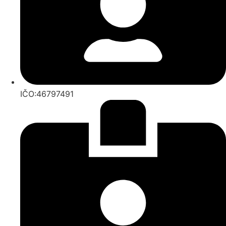
IČO:46797491