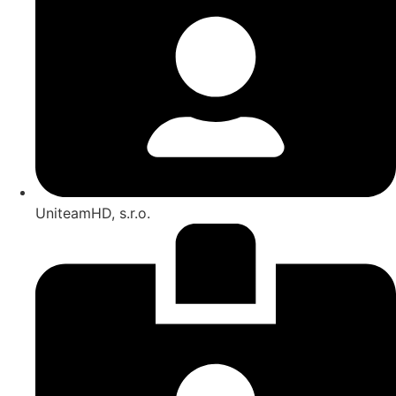
UniteamHD, s.r.o.