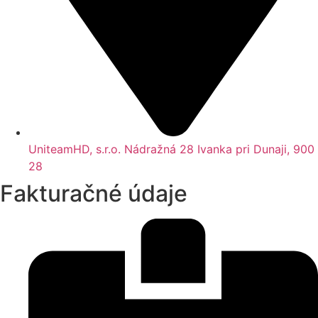
UniteamHD, s.r.o. Nádražná 28 Ivanka pri Dunaji, 900
28
Fakturačné údaje