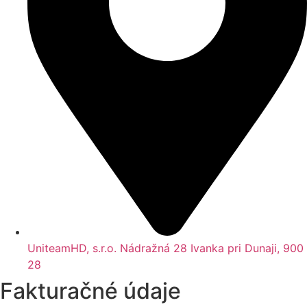
UniteamHD, s.r.o. Nádražná 28 Ivanka pri Dunaji, 900
28
Fakturačné údaje