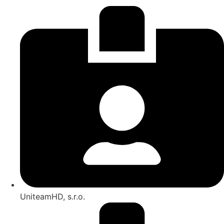
UniteamHD, s.r.o.