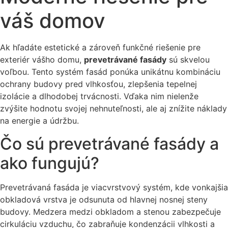
váš domov
Ak hľadáte estetické a zároveň funkčné riešenie pre
exteriér vášho domu,
prevetrávané fasády
sú skvelou
voľbou. Tento systém fasád ponúka unikátnu kombináciu
ochrany budovy pred vlhkosťou, zlepšenia tepelnej
izolácie a dlhodobej trvácnosti. Vďaka nim nielenže
zvýšite hodnotu svojej nehnuteľnosti, ale aj znížite náklady
na energie a údržbu.
Čo sú prevetrávané fasády a
ako fungujú?
Prevetrávaná fasáda je viacvrstvový systém, kde vonkajšia
obkladová vrstva je odsunuta od hlavnej nosnej steny
budovy. Medzera medzi obkladom a stenou zabezpečuje
cirkuláciu vzduchu, čo zabraňuje kondenzácii vlhkosti a