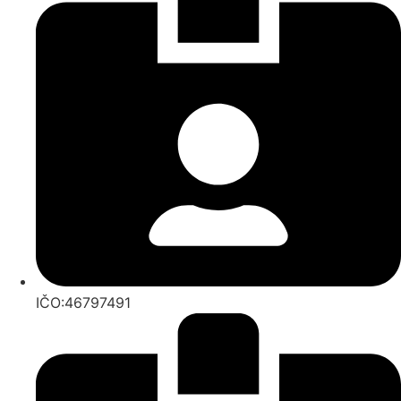
IČO:46797491