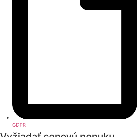
GDPR
Vyžiadať cenovú ponuku