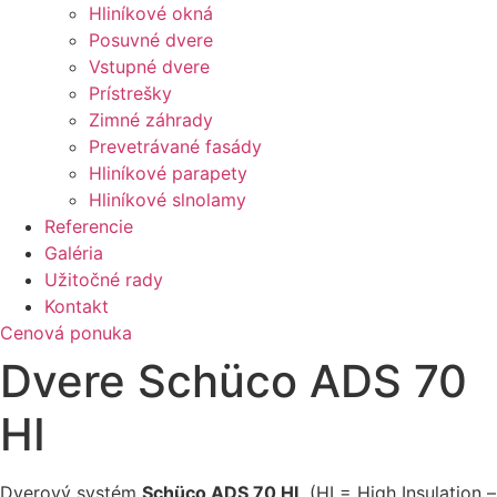
Hliníkové okná
Posuvné dvere
Vstupné dvere
Prístrešky
Zimné záhrady
Prevetrávané fasády
Hliníkové parapety
Hliníkové slnolamy
Referencie
Galéria
Užitočné rady
Kontakt
Cenová ponuka
Dvere Schüco ADS 70
HI
Dverový systém
Schüco ADS 70 HI
(HI = High Insulation –