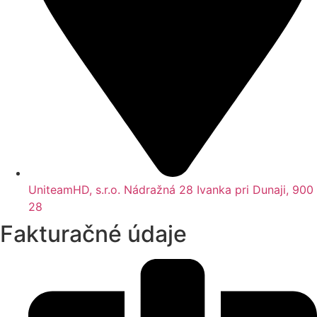
UniteamHD, s.r.o. Nádražná 28 Ivanka pri Dunaji, 900
28
Fakturačné údaje