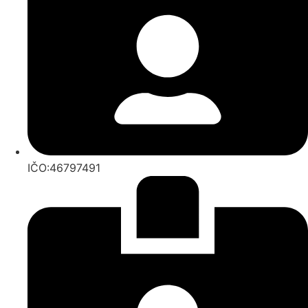
IČO:46797491