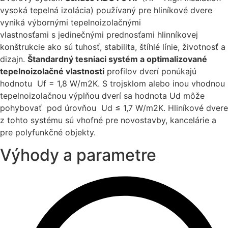
vysoká tepelná izolácia) používaný pre hliníkové dvere
vyniká výbornými tepelnoizolačnými
vlastnosťami s jedinečnými prednosťami hlinníkovej
konštrukcie ako sú tuhosť, stabilita, štíhlé línie, životnosť a
dizajn.
Štandardný tesniaci systém a optimalizované
tepelnoizolačné vlastnosti
profilov dverí ponúkajú
hodnotu Uf = 1,8 W/m2K. S trojsklom alebo inou vhodnou
tepelnoizolačnou výplňou dverí sa hodnota Ud môže
pohybovať pod úrovňou Ud ≤ 1,7 W/m2K. Hliníkové dvere
z tohto systému sú vhofné pre novostavby, kancelárie a
pre polyfunkčné objekty.
Výhody a parametre