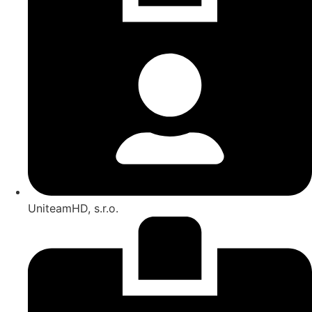
UniteamHD, s.r.o.